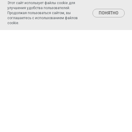
Этот сайт использует файлы cookie для
улучшения удобства пользователей.
ПОНЯТНО
Продолжая пользоваться сайтом, вы
Позвонить
соглашаетесь с использованием файлов
cookie.
ГЛАВНАЯ
СПЕЦИАЛИСТЫ
АКЦИИ
УСЛУГИ
ЦЕНЫ
КОНТАКТЫ
Политика конфиденциальности
Официальная информация